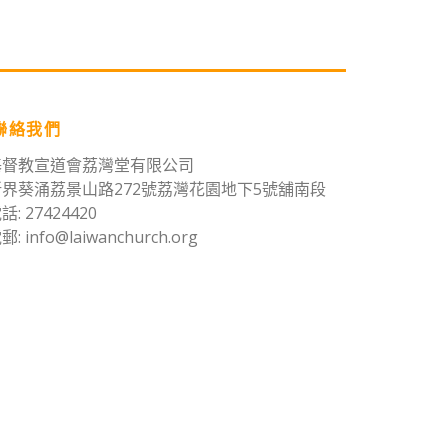
鍵
以
提
高
或
聯絡我們
降
低
基督教宣道會荔灣堂有限公司
音
新界葵涌荔景山路272號荔灣花園地下5號舖南段
量。
話: 27424420
郵: info@laiwanchurch.org