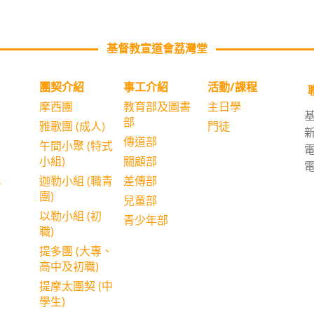
基督教宣道會荔灣堂
團契介紹
事⼯介紹
活動/課程
摩西團
教育部及圖書
主日學
部
雅歌團 (成人)
門徒
傳道部
午間小聚 (特式
電
小組)
關顧部
電
迦勒小組 (職青
差傳部
音
團)
兒童部
以勒小組 (初
青少年部
職)
提多團 (大專、
高中及初職)
提摩太團契 (中
學生)