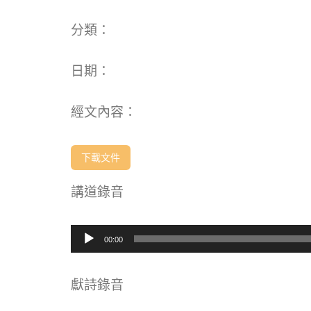
分類：
日期：
經文內容：
下載文件
講道錄音
音
00:00
訊
播
放
獻詩錄音
器