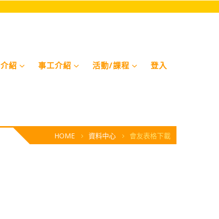
契介紹
事⼯介紹
活動/課程
登入
HOME
資料中⼼
會友表格下載