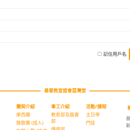
記住用戶名
基督教宣道會荔灣堂
團契介紹
事⼯介紹
活動/課程
摩西團
教育部及圖書
主日學
部
雅歌團 (成人)
門徒
傳道部