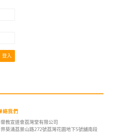
聯絡我們
基督教宣道會荔灣堂有限公司
新界葵涌荔景山路272號荔灣花園地下5號舖南段