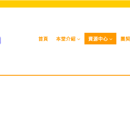
首頁
本堂介紹
資源中⼼
團